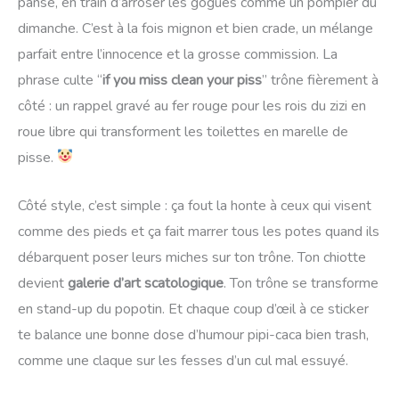
panse, en train d’arroser les gogues comme un pompier du
dimanche. C’est à la fois mignon et bien crade, un mélange
parfait entre l’innocence et la grosse commission. La
phrase culte “
if you miss clean your piss
” trône fièrement à
côté : un rappel gravé au fer rouge pour les rois du zizi en
roue libre qui transforment les toilettes en marelle de
pisse.
Côté style, c’est simple : ça fout la honte à ceux qui visent
comme des pieds et ça fait marrer tous les potes quand ils
débarquent poser leurs miches sur ton trône. Ton chiotte
devient
galerie d’art scatologique
. Ton trône se transforme
en stand-up du popotin. Et chaque coup d’œil à ce sticker
te balance une bonne dose d’humour pipi-caca bien trash,
comme une claque sur les fesses d’un cul mal essuyé.