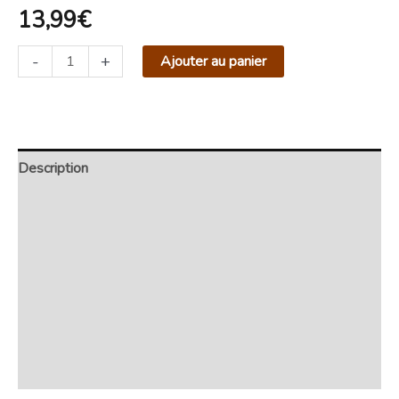
13,99
€
-
+
Ajouter au panier
Description
Retour et Livraison
SAV Français
Transaction sécurisée
FAQ
Avis