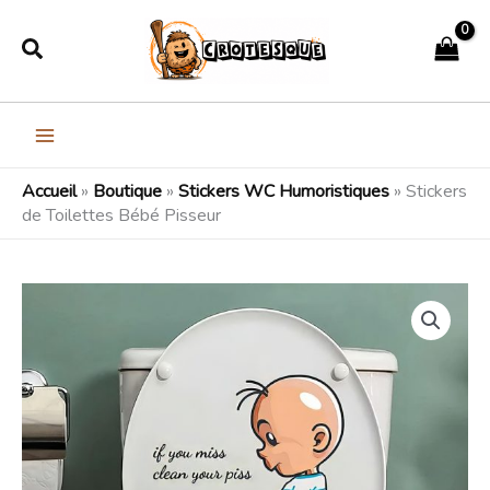
Aller
Rechercher
au
contenu
Accueil
»
Boutique
»
Stickers WC Humoristiques
»
Stickers
de Toilettes Bébé Pisseur
quantité
de
Stickers
de
Toilettes
Bébé
Pisseur