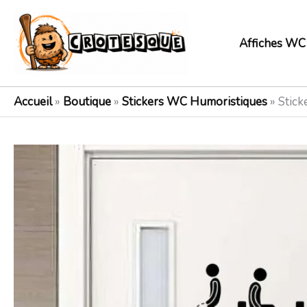
Aller
au
Affiches WC
contenu
Accueil
»
Boutique
»
Stickers WC Humoristiques
»
Stick