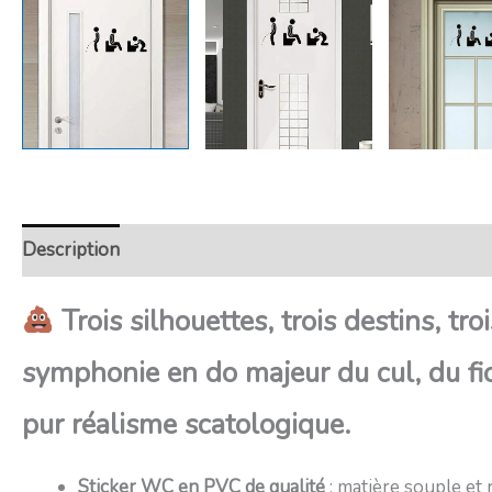
Description
Retour et Livraison
SAV Français
Tra
Trois silhouettes, trois destins, tro
symphonie en do majeur du cul, du fion
pur réalisme scatologique.
Sticker WC en PVC de qualité
: matière souple et 