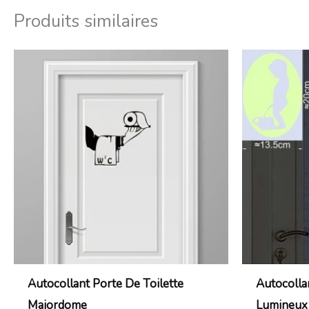
Produits similaires
Plage
de
prix :
21,99€
à
23,99€
Autocollant Porte De Toilette
Autocolla
Majordome
Lumineux