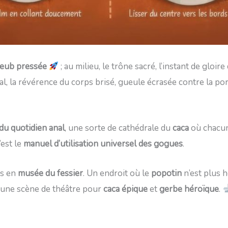
teub pressée
; au milieu, le trône sacré, l’instant de gloir
final, la révérence du corps brisé, gueule écrasée contre la p
du quotidien anal
, une sorte de cathédrale du
caca
où chacun 
’est le
manuel d’utilisation universel des gogues
.
es en
musée du fessier
. Un endroit où le
popotin
n’est plus 
as une scène de théâtre pour
caca épique
et
gerbe héroïque
.