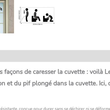
nsaction sécurisée
FAQ
Avis
is façons de caresser la cuvette : voilà L
 et du pif plongé dans la cuvette. Ici, 
résistante, conçue pour durer sans se déchirer ni se déform