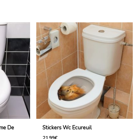
me De
Stickers Wc Ecureuil
21,99
€