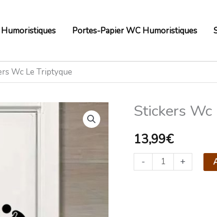
 Humoristiques
Portes-Papier WC Humoristiques
ers Wc Le Triptyque
Stickers Wc 
quantité
de
13,99
€
Stickers
Wc
-
+
A
Le
Triptyque