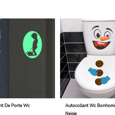
nt De Porte Wc
Autocollant Wc Bonhom
Neige