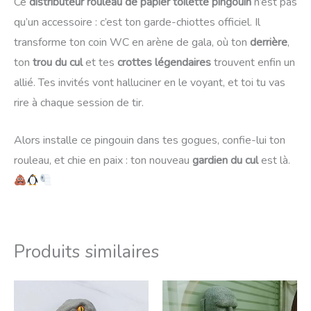
Ce
distributeur rouleau de papier toilette pingouin
n’est pas
qu’un accessoire : c’est ton garde-chiottes officiel. Il
transforme ton coin WC en arène de gala, où ton
derrière
,
ton
trou du cul
et tes
crottes légendaires
trouvent enfin un
allié. Tes invités vont halluciner en le voyant, et toi tu vas
rire à chaque session de tir.
Alors installe ce pingouin dans tes gogues, confie-lui ton
rouleau, et chie en paix : ton nouveau
gardien du cul
est là.
Produits similaires