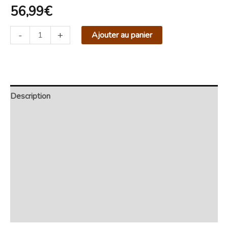
56,99
€
-
+
Ajouter au panier
Description
Retour et Livraison
SAV Français
Transaction sécurisée
FAQ
Avis