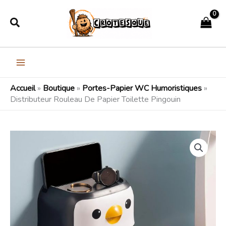
Aller
Rechercher
au
contenu
Accueil
»
Boutique
»
Portes-Papier WC Humoristiques
»
Distributeur Rouleau De Papier Toilette Pingouin
quantité
de
Distributeur
Rouleau
De
Papier
Toilette