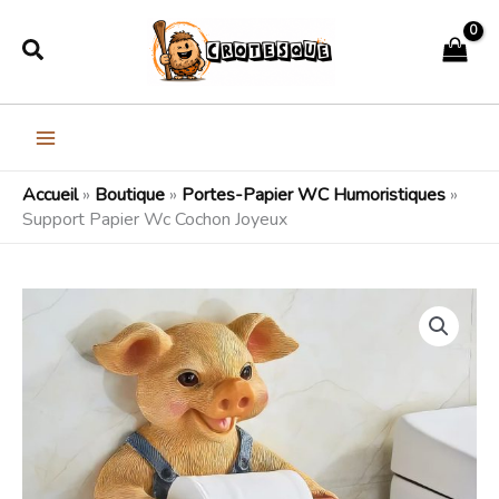
Aller
Rechercher
au
contenu
Accueil
»
Boutique
»
Portes-Papier WC Humoristiques
»
Support Papier Wc Cochon Joyeux
quantité
de
Support
Papier
Wc
Cochon
Joyeux