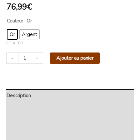
76,99
€
Couleur
: Or
Or
Argent
EFFACER
-
+
Ajouter au panier
Description
Retour et Livraison
SAV Français
Transaction sécurisée