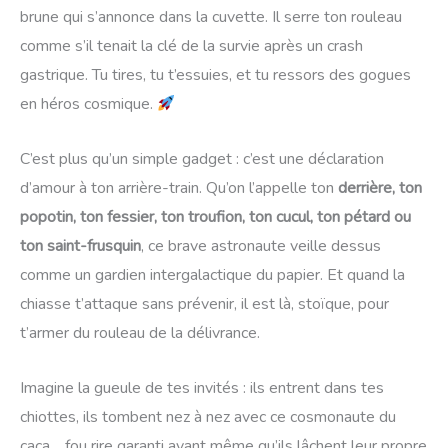
brune qui s’annonce dans la cuvette. Il serre ton rouleau
comme s’il tenait la clé de la survie après un crash
gastrique. Tu tires, tu t’essuies, et tu ressors des gogues
en héros cosmique.
C’est plus qu’un simple gadget : c’est une déclaration
d’amour à ton arrière-train. Qu’on l’appelle ton
derrière, ton
popotin, ton fessier, ton troufion, ton cucul, ton pétard ou
ton saint-frusquin
, ce brave astronaute veille dessus
comme un gardien intergalactique du papier. Et quand la
chiasse t’attaque sans prévenir, il est là, stoïque, pour
t’armer du rouleau de la délivrance.
Imagine la gueule de tes invités : ils entrent dans tes
chiottes, ils tombent nez à nez avec ce cosmonaute du
caca… fou rire garanti avant même qu’ils lâchent leur propre