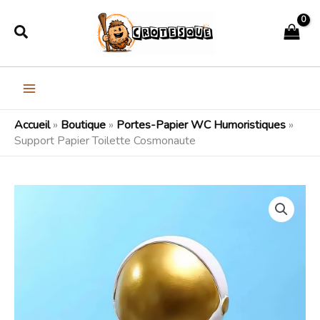
Aller
Rechercher
au
contenu
Accueil
»
Boutique
»
Portes-Papier WC Humoristiques
»
Support Papier Toilette Cosmonaute
quantité
de
Support
Papier
Toilette
Cosmonaute