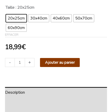
Taille
: 20x25cm
20x25cm
30x40cm
40x60cm
50x70cm
60x90cm
EFFACER
18,99
€
-
+
Ajouter au panier
Description
Retour et Livraison