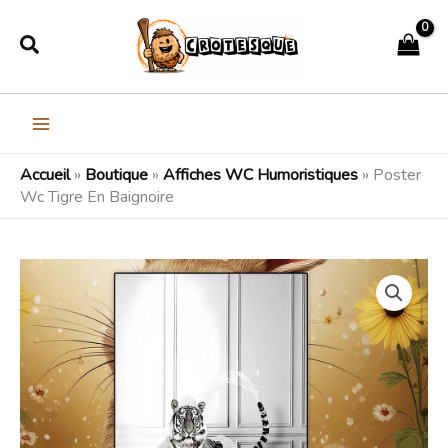
Aller
Rechercher
au
contenu
Accueil
»
Boutique
»
Affiches WC Humoristiques
»
Poster
Wc Tigre En Baignoire
quantité
Plage
de
de
Poster
Wc
prix :
Tigre
18,99€
En
Baignoire