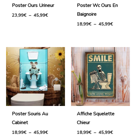
Poster Ours Urineur
Poster Wc Ours En
Baignoire
23,99
€
–
45,99
€
18,99
€
–
45,99
€
Plage
Plage
de
de
prix :
prix :
18,99€
18,99€
à
à
45,99€
45,99€
Poster Souris Au
Affiche Squelette
Cabinet
Chieur
18,99
€
–
45,99
€
18,99
€
–
45,99
€