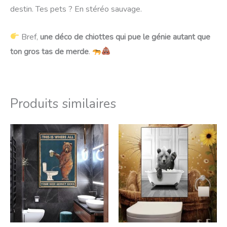
destin. Tes pets ? En stéréo sauvage.
Bref,
une déco de chiottes qui pue le génie autant que
ton gros tas de merde
.
Produits similaires
Plage
Plage
de
de
prix :
prix :
23,99€
18,99€
à
à
45,99€
45,99€