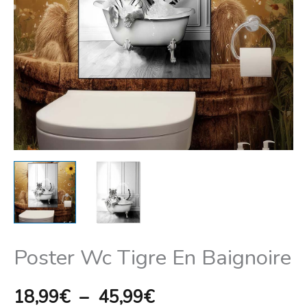
à
45,99€
Poster Wc Tigre En Baignoire
18,99
€
–
45,99
€