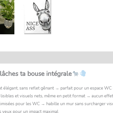
nsaction sécurisée
FAQ
Avis
âches ta bouse intégrale
t élégant, sans reflet gênant → parfait pour un espace WC où
 lisibles et visuels nets, même en petit format → aucun effet
timisées pour les WC → habille un mur sans surcharger vi
es yeux pour un impact maximal