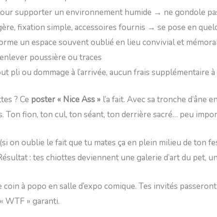
pour supporter un environnement humide → ne gondole pas 
égère, fixation simple, accessoires fournis → se pose en qu
forme un espace souvent oublié en lieu convivial et mémora
r enlever poussière ou traces
ut pli ou dommage à l’arrivée, aucun frais supplémentaire à
ttes ? Ce
poster « Nice Ass »
l’a fait. Avec sa tronche d’âne 
. Ton fion, ton cul, ton séant, ton derrière sacré… peu importe
 (si on oublie le fait que tu mates ça en plein milieu de ton 
Résultat : tes chiottes deviennent une galerie d’art du pet, 
le coin à popo en salle d’expo comique. Tes invités passeron
t « WTF » garanti.