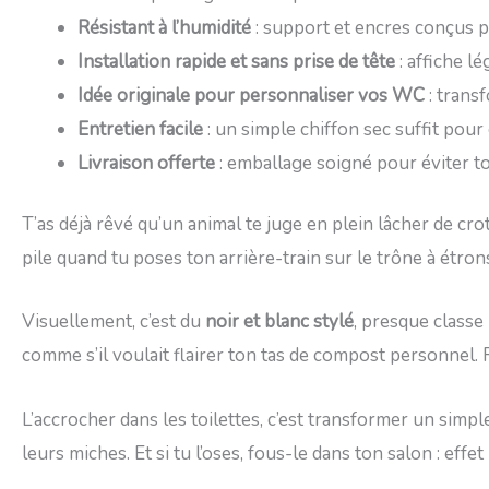
Résistant à l’humidité
: support et encres conçus 
Installation rapide et sans prise de tête
: affiche l
Idée originale pour personnaliser vos WC
: trans
Entretien facile
: un simple chiffon sec suffit pou
Livraison offerte
: emballage soigné pour éviter to
T’as déjà rêvé qu’un animal te juge en plein lâcher de cro
pile quand tu poses ton arrière-train sur le trône à étrons
Visuellement, c’est du
noir et blanc stylé
, presque classe
comme s’il voulait flairer ton tas de compost personnel. 
L’accrocher dans les toilettes, c’est transformer un simp
leurs miches. Et si tu l’oses, fous-le dans ton salon : effe