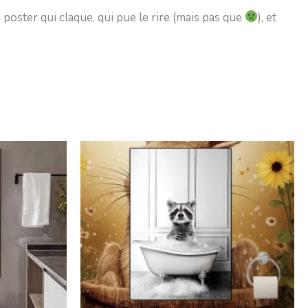
poster qui claque, qui pue le rire (mais pas que
), et
Plage
de
prix :
18,99€
à
45,99€