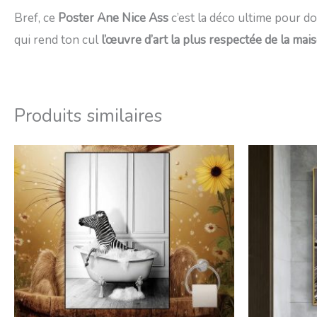
Bref, ce
Poster Ane Nice Ass
c’est la déco ultime pour d
qui rend ton cul
l’œuvre d’art la plus respectée de la mai
Produits similaires
Plage
de
prix :
18,99€
à
45,99€