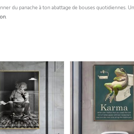
onner du panache à ton abattage de bouses quotidiennes. Un 
son
.
Plage
Plage
de
de
prix :
prix :
18,99€
18,99€
à
à
45,99€
45,99€