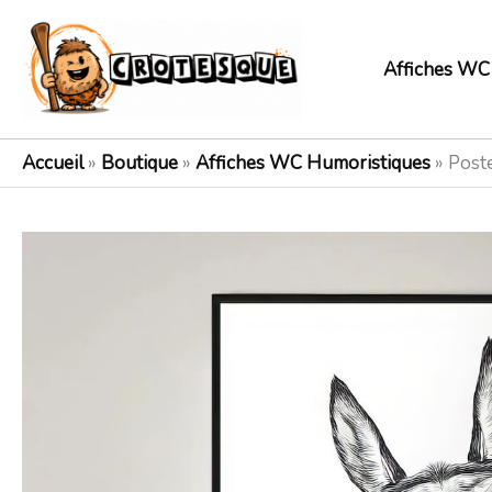
Aller
au
Affiches WC
contenu
Accueil
»
Boutique
»
Affiches WC Humoristiques
»
Post