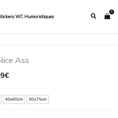
Recherch
Stickers WC Humoristiques
Nice Ass
Plage
de
99
€
prix :
18,99€
40x60cm
50x75cm
à