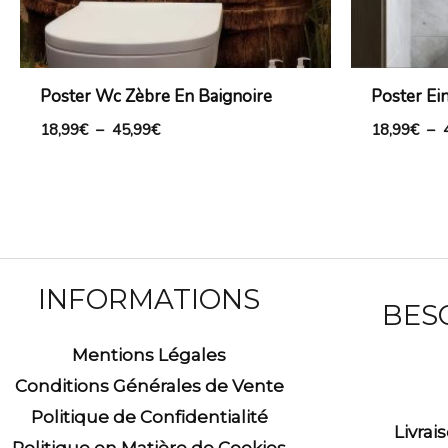
Poster Wc Zèbre En Baignoire
Poster Ein
18,99
€
–
45,99
€
18,99
€
–
INFORMATIONS
BESO
Mentions Légales
Conditions Générales de Vente
Politique de Confidentialité
Livrai
Politique en Matière de Cookies