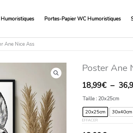
 Humoristiques
Portes-Papier WC Humoristiques
er Ane Nice Ass
Poster Ane 
quantité
de
18,99
€
–
36,
Poster
Ane
Taille
: 20x25cm
Nice
20x25cm
30x40cm
Ass
EFFACER