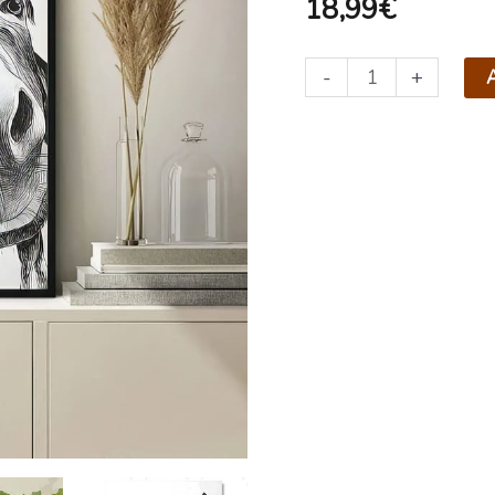
18,99
€
-
+
A