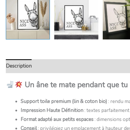
Description
Retour et Livraison
SAV Français
Tra
Un âne te mate pendant que tu l
Support toile premium (lin & coton bio)
: rendu ma
Impression Haute Définition
: textes parfaitement
Format adapté aux petits espaces
: dimensions op
Conseil
: privilégiez un emplacement à hauteur d