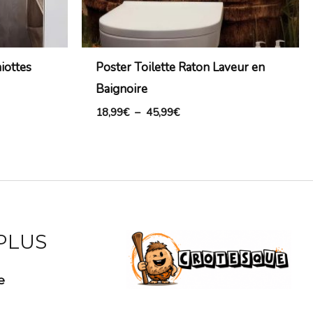
iottes
Poster Toilette Raton Laveur en
Baignoire
18,99
€
–
45,99
€
 PLUS
e