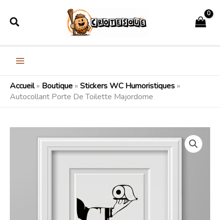
Aller
Rechercher
au
contenu
Accueil
»
Boutique
»
Stickers WC Humoristiques
»
Autocollant Porte De Toilette Majordome
quantité
Plage
de
de
Autocollant
Porte
prix :
De
21,99€
Toilette
Majordome